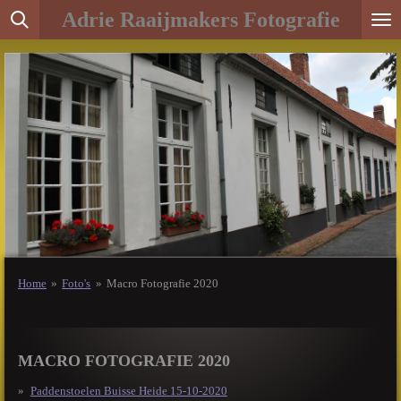
Adrie Raaijmakers Fotografie
Ga
direct
naar
de
hoofdinhoud
Home
»
Foto's
»
Macro Fotografie 2020
MACRO FOTOGRAFIE 2020
Paddenstoelen Buisse Heide 15-10-2020