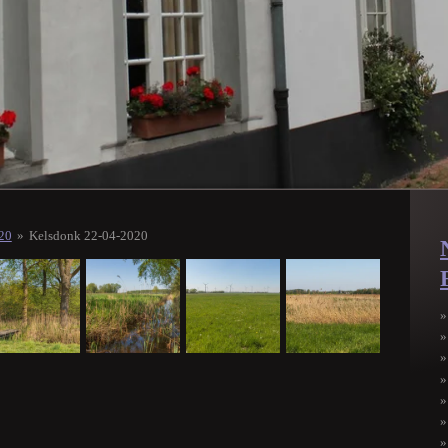
020
»
Kelsdonk 22-04-2020