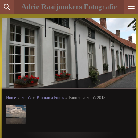
Adrie Raaijmakers Fotografie
Ga
direct
naar
de
hoofdinhoud
Home
»
Foto's
»
Panorama Foto's
»
Panorama Foto's 2018