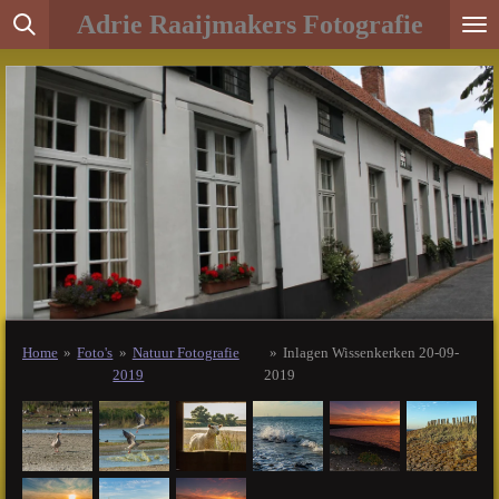
Adrie Raaijmakers Fotografie
Ga
direct
naar
de
hoofdinhoud
Home
»
Foto's
»
Natuur Fotografie
»
Inlagen Wissenkerken 20-09-
2019
2019