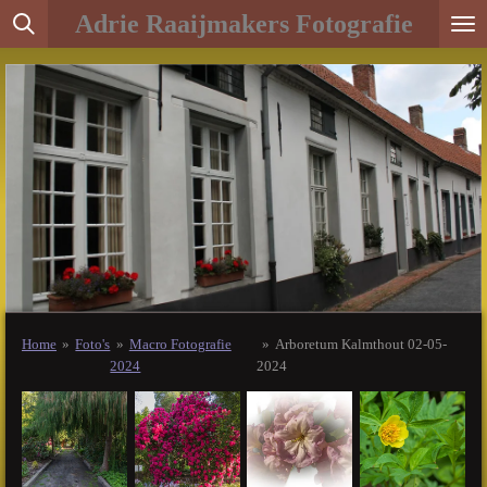
Adrie Raaijmakers Fotografie
Ga
direct
naar
de
hoofdinhoud
Home
»
Foto's
»
Macro Fotografie
»
Arboretum Kalmthout 02-05-
2024
2024